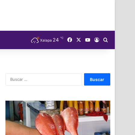
℃
Facebook
X
YouTube
24
Acceso
Buscar
Xalapa
Buscar: