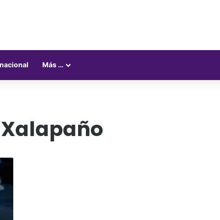
rnacional
Más …
e Xalapaño