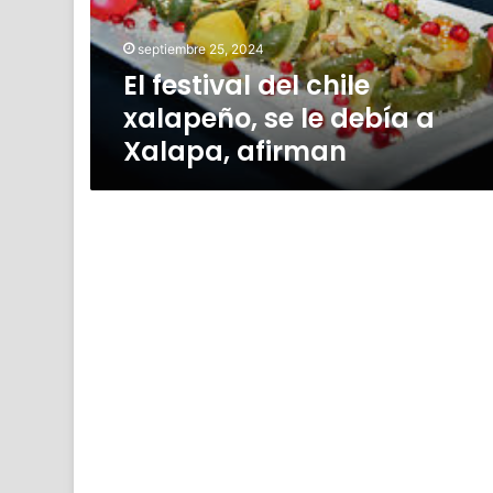
le
debía
septiembre 25, 2024
a
El festival del chile
Xalapa,
afirman
xalapeño, se le debía a
Xalapa, afirman