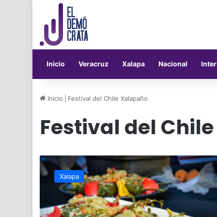
Inicio
Veracruz
Xalapa
Nacional
Inte
Inicio
|
Festival del Chile Xalapaño
Festival del Chil
El
festival
Xalapa
del
chile
xalapeño,
se