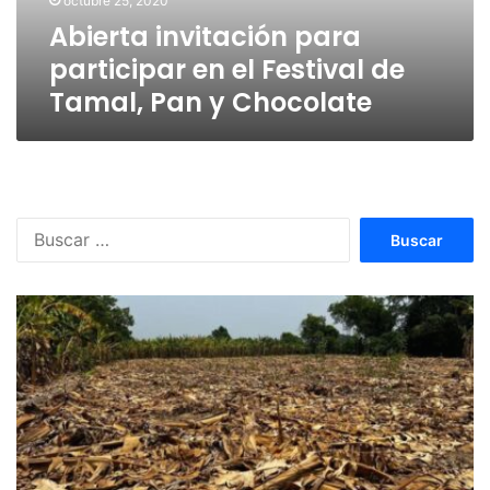
octubre 25, 2020
Tamal,
Abierta invitación para
Pan
y
participar en el Festival de
Chocolate
Tamal, Pan y Chocolate
Buscar: