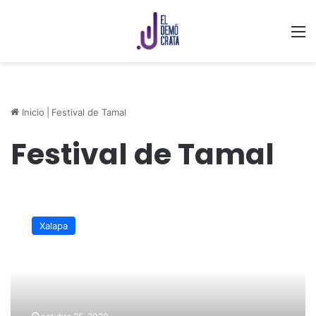
M
Inicio
|
Festival de Tamal
Festival de Tamal
Abierta
invitación
Xalapa
para
participar
en
el
Festival
de