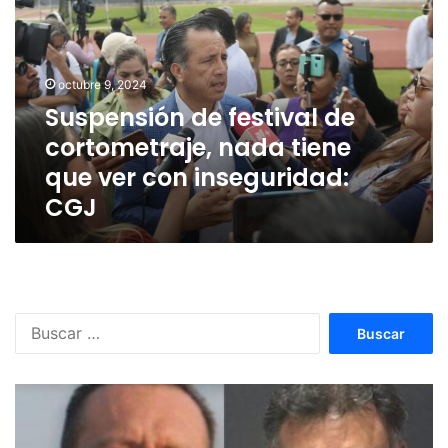
de
cortometraje,
nada
tiene
octubre 9, 2024
que
Suspensión de festival de
ver
cortometraje, nada tiene
con
inseguridad:
que ver con inseguridad:
CGJ
CGJ
Buscar: