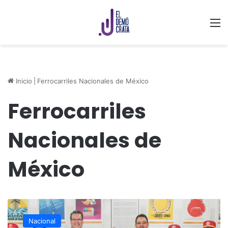
M
Inicio
|
Ferrocarriles Nacionales de México
Ferrocarriles
Nacionales de
México
Tren
Maya
Nacional
conmemora