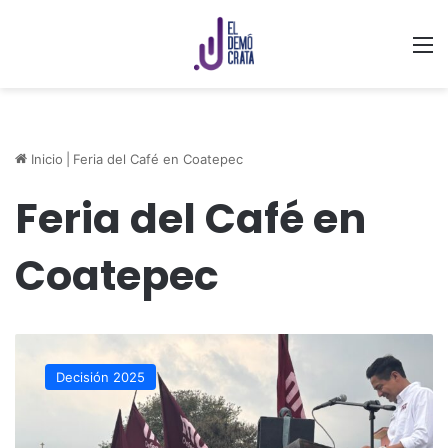
M
Inicio
|
Feria del Café en Coatepec
Feria del Café en
Coatepec
Nacho
Luna
Decisión 2025
propone
rescatar
Feria