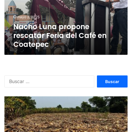
del
Café
en
mayo 2, 2025
Coatepec
Nacho Luna propone
rescatar Feria del Café en
Coatepec
Buscar: