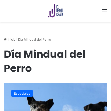
M
Inicio
|
Día Mindual del Perro
Día Mindual del
Perro
Adopción
responsable
Especiales
de
perritos
callejeros