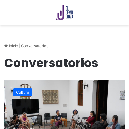
M
Inicio
|
Conversatorios
Conversatorios
GACX
presenta
Cultura
conversatorio
de
Día
de
Muertos