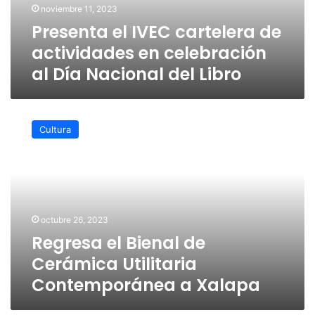
noviembre 11, 2023
al
Presenta el IVEC cartelera de
Día
Nacional
actividades en celebración
del
al Día Nacional del Libro
Libro
Regresa
el
Cultura
Bienal
de
Cerámica
Utilitaria
Contemporánea
a
octubre 26, 2023
Xalapa
Regresa el Bienal de
Cerámica Utilitaria
Contemporánea a Xalapa