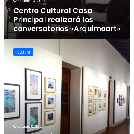
octubre 10, 2024
Centro Cultural Casa
Principal realizará los
conversatorios «Arquimoart»
Fototeca
de
Cultura
Veracruz
presenta
conversatorios
para
visibilizar
la
producción
fotográfica
local
octubre 9, 2024