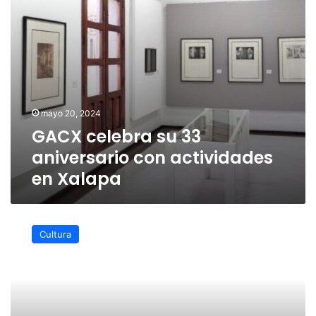
Xalapa
mayo 20, 2024
GACX celebra su 33
aniversario con actividades
en Xalapa
Presenta
el
Cultura
IVEC
cartelera
de
actividades
en
celebración