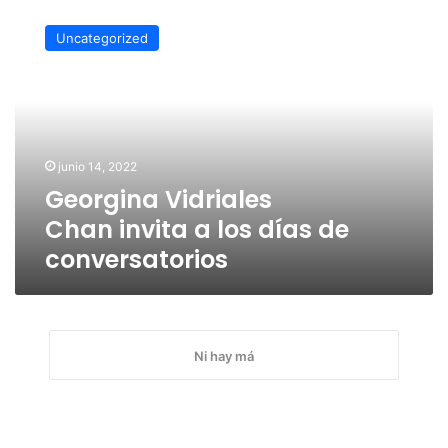
Georgina
Vidriales
Uncategorized
Chan invita
a
los
días
de
conversatorios
junio 14, 2022
Georgina Vidriales
Chan invita a los días de
conversatorios
Ni hay má