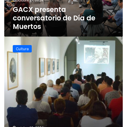
octubre 27, 2024
GACX presenta
conversatorio de Día de
Muertos
Centro
Cultural
Cultura
Casa
Principal
realizará
los
conversatorios
«Arquimoart»