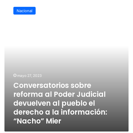
Conversatorios
sobre
Nacional
reforma
al
Poder
Judicial
devuelven
al
pueblo
el
derecho
a
la
mayo 27, 2023
información:
Conversatorios sobre
“Nacho”
reforma al Poder Judicial
Mier
devuelven al pueblo el
derecho a la información:
“Nacho” Mier