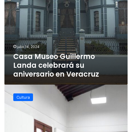
Veracruz
julio 14, 2024
Casa Museo Guillermo
Landa celebrará su
aniversario en Veracruz
GACX
celebra
Cultura
su
33
aniversario
con
actividades
en