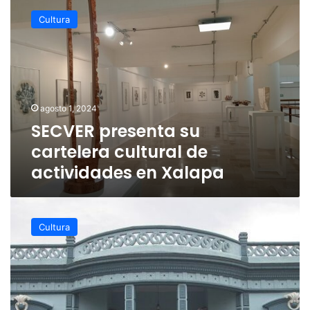
presenta
Cultura
su
cartelera
cultural
de
actividades
en
agosto 1, 2024
Xalapa
SECVER presenta su
cartelera cultural de
actividades en Xalapa
Casa
Museo
Cultura
Guillermo
Landa
celebrará
su
aniversario
en