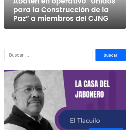
Abaten en operativo “Unidos
a
para la Construcción de la
miembros
Paz” a miembros del CJNG
del
CJNG
Buscar: