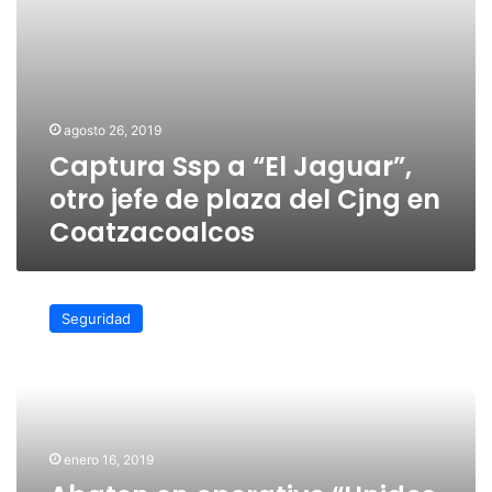
Cjng
en
Coatzacoalcos
agosto 26, 2019
Captura Ssp a “El Jaguar”,
otro jefe de plaza del Cjng en
Coatzacoalcos
Abaten
en
Seguridad
operativo
“Unidos
para
la
Construcción
de
enero 16, 2019
la
Paz”