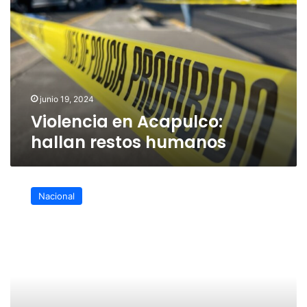
hallan
restos
humanos
junio 19, 2024
Violencia en Acapulco:
hallan restos humanos
Esta
mañana
Nacional
se
informará
en
Palacio
Nacional
sobre
fuga
de