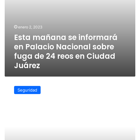
24
reos
en
Ciudad
enero 2, 2023
Juárez
Esta mañana se informará
en Palacio Nacional sobre
fuga de 24 reos en Ciudad
Juárez
Captura
Ssp
Seguridad
a
“El
Jaguar”,
otro
jefe
de
plaza
del