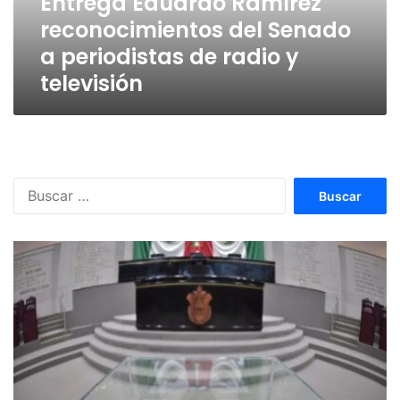
Entrega Eduardo Ramírez
de
reconocimientos del Senado
radio
y
a periodistas de radio y
televisión
televisión
Buscar: