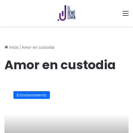
M
Inicio
|
Amor en custodia
Amor en custodia
Amor
en
Entretenimiento
Custodia
regresa
a
TV
Azteca