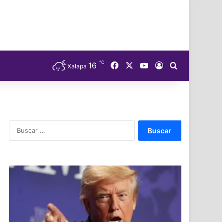
℃
Facebook
X
YouTube
16
Acceso
Buscar
Xalapa
Buscar: