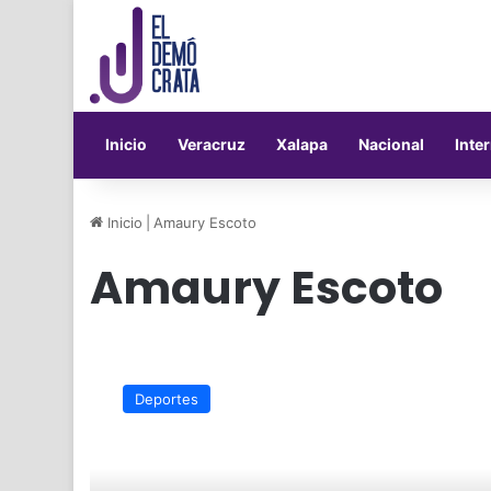
Inicio
Veracruz
Xalapa
Nacional
Inte
Inicio
|
Amaury Escoto
Amaury Escoto
Amaury
Escoto,
Deportes
primer
refuerzo
del
Club