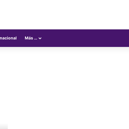
rnacional
Más …