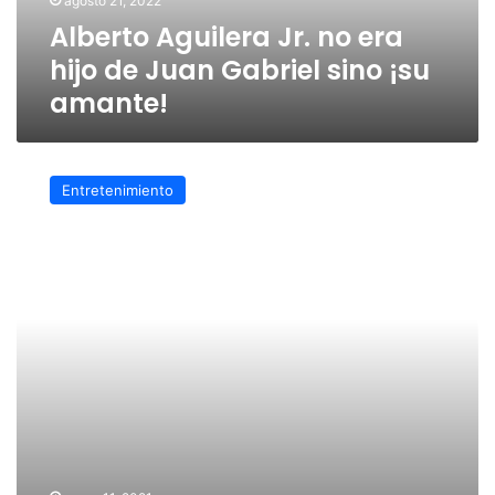
agosto 21, 2022
Gabriel
Alberto Aguilera Jr. no era
sino
¡su
hijo de Juan Gabriel sino ¡su
amante!
amante!
Lucia
Méndez
Entretenimiento
y
luis
Miguel
fueron
amantes
y
lo
abandonó
por
esta
razón