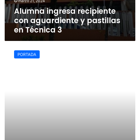
marzo 21, 2024
Alumna ingresa recipiente
con aguardiente y pastillas
en Técnica 3
Alumna
adoptó
PORTADA
al
cachorro
«Huellitas»
para
matarlo