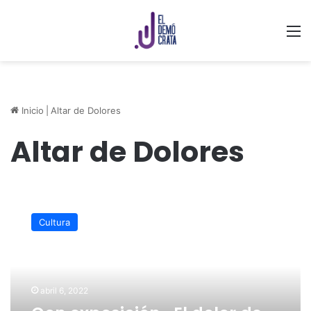
M
Inicio
|
Altar de Dolores
Altar de Dolores
Con
exposición
Cultura
«El
dolor
de
la
Virgen»,
abril 6, 2022
Museo