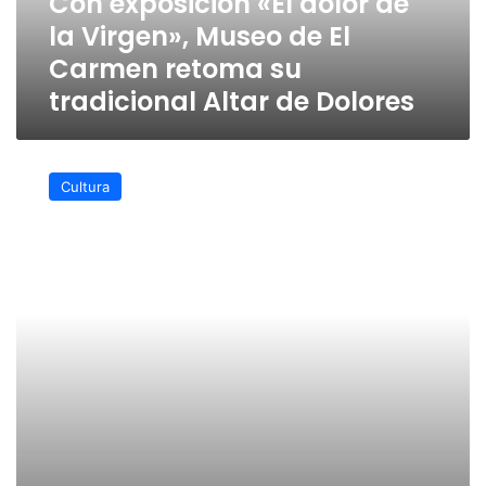
Con exposición «El dolor de
de
la Virgen», Museo de El
El
Carmen
Carmen retoma su
retoma
tradicional Altar de Dolores
su
tradicional
Altar
Tradicional
de
Altar
Cultura
Dolores
de
Dolores,
a
través
de
Internet