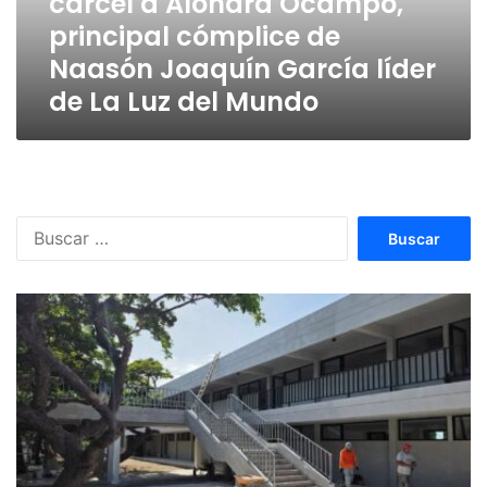
cárcel a Alondra Ocampo,
Ocampo,
principal cómplice de
principal
cómplice
Naasón Joaquín García líder
de
de La Luz del Mundo
Naasón
Joaquín
García
líder
de
La
Buscar:
Luz
del
Mundo