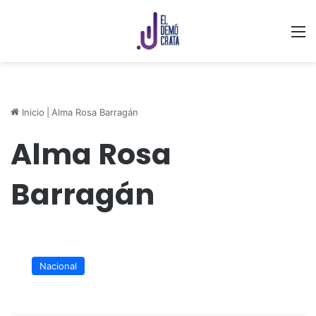
M
Inicio
|
Alma Rosa Barragán
Alma Rosa
Barragán
Ya
hay
Nacional
detenidos
en
caso