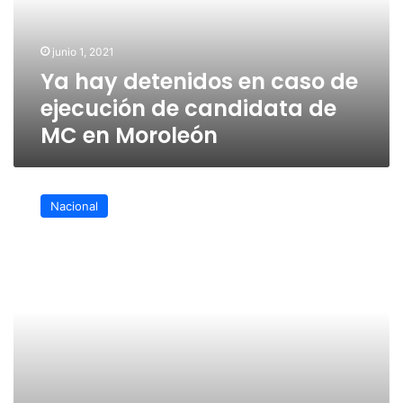
de
ejecución
de
junio 1, 2021
candidata
Ya hay detenidos en caso de
de
MC
ejecución de candidata de
en
MC en Moroleón
Moroleón
Lamenta
López
Nacional
Obrador
ejecución
de
Alma
Rosa
Barragán
en
Guanajuato