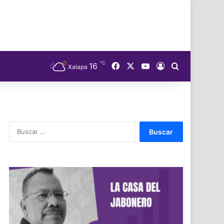
℃
Facebook
X
YouTube
16
Acceso
Buscar
Xalapa
Buscar: