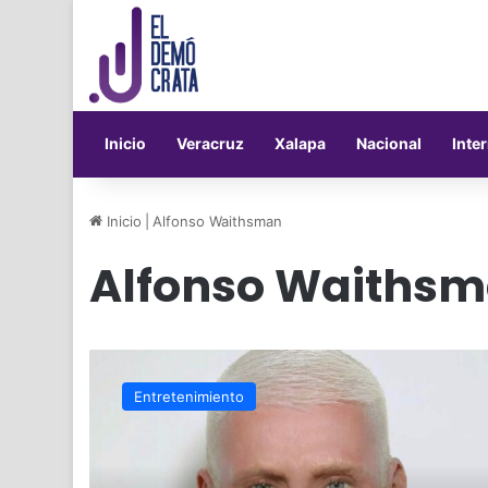
Inicio
Veracruz
Xalapa
Nacional
Inte
Inicio
|
Alfonso Waithsman
Alfonso Waiths
Alfonso
Waithsman
Entretenimiento
revela
que
es
homosexual