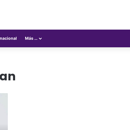
rnacional
Más …
man