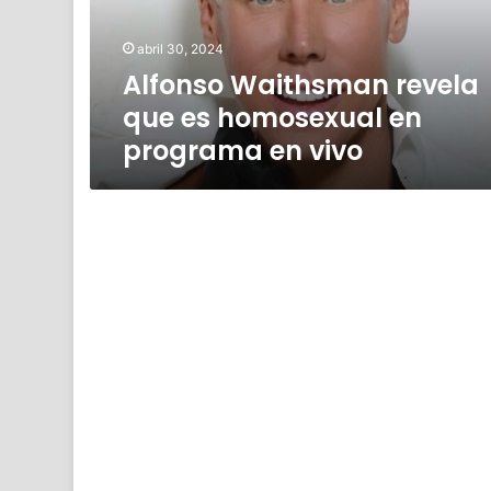
en
programa
abril 30, 2024
en
Alfonso Waithsman revela
vivo
que es homosexual en
programa en vivo