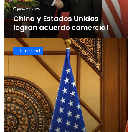
junio 27, 2025
China y Estados Unidos
logran acuerdo comercial
Estados
Unidos
Internacional
y
China
logran
acuerdo
comercial