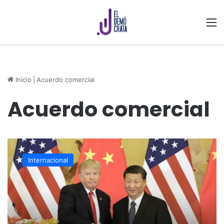
M
Inicio
|
Acuerdo comercial
Acuerdo comercial
China
y
Internacional
Estados
Unidos
logran
acuerdo
comercial