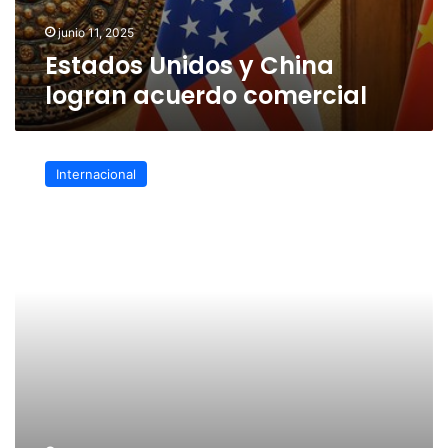
junio 11, 2025
Estados Unidos y China
logran acuerdo comercial
China
culpable
Internacional
por
fracaso
de
acuerdo
comercial
dice
Trump