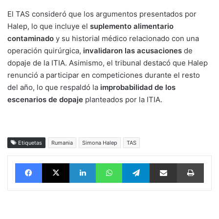
El TAS consideró que los argumentos presentados por
Halep, lo que incluye el
suplemento alimentario
contaminado
y su historial médico relacionado con una
operación quirúrgica,
invalidaron las acusaciones
de
dopaje de la ITIA. Asimismo, el tribunal destacó que Halep
renunció a participar en competiciones durante el resto
del año, lo que respaldó la
improbabilidad de los
escenarios de dopaje
planteados por la ITIA.
Etiquetas
Rumania
Simona Halep
TAS
Facebook
X
LinkedIn
WhatsApp
Telegram
vía email
Impri