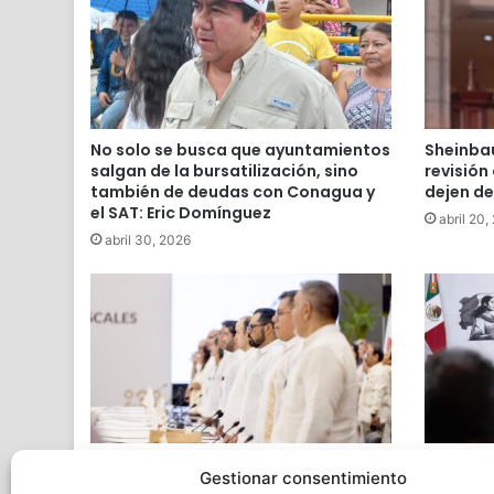
No solo se busca que ayuntamientos
Sheinba
salgan de la bursatilización, sino
revisión
también de deudas con Conagua y
dejen d
el SAT: Eric Domínguez
abril 20,
abril 30, 2026
Reconoce SAT a Veracruz por sanear
Sheinbau
Gestionar consentimiento
adeudos y fortalecer su
consigna