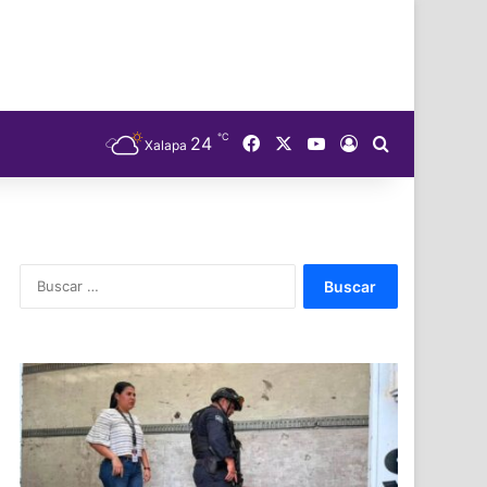
℃
Facebook
X
YouTube
24
Acceso
Buscar
Xalapa
Buscar: