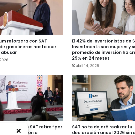
um reforzara con SAT
El 42% de inversionistas de 
 de gasolineras hasta que
Investments son mujeres y 
e abusar
promedio de inversión ha cr
29% en 24 meses
 2026
abril 14, 2026
m niega que SAT retire “por
SAT no te dejará realizar tu
” autorización a
declaración anual 2026 sin 