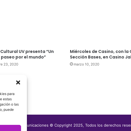
 Cultural UV presenta “Un
Miércoles de Casino, con l
e paseo por el mundo”
Sección Bases, en Casino J
e 23, 2020
marzo 10, 2020
kies para
de estas
gación o las
to, puede
media Telecomunicaciones © Copyright 2025, Todos los derechos res