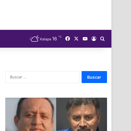
℃
Facebook
X
YouTube
16
Acceso
Buscar
Xalapa
Buscar: