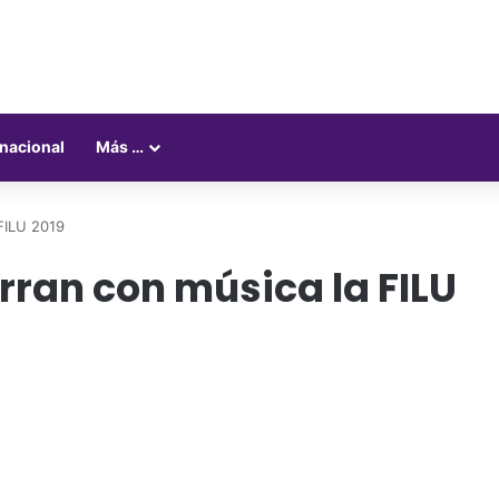
rnacional
Más …
FILU 2019
ran con música la FILU