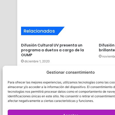
Relacionados
Difusión Cultural UV presenta un
Difusión
programa a duetos a cargo de la
brillant
OUMP
noviembr
diciembre 1, 2020
Gestionar consentimiento
Velada de danzones con la OUMP y
Gonzalo Romeu
Para ofrecer las mejores experiencias, utilizamos tecnologías como las coo
marzo 15, 2019
almacenar y/o acceder a la información del dispositivo. El consentimiento 
tecnologías nos permitirá procesar datos como el comportamiento de nave
identificaciones únicas en este sitio. No consentir o retirar el consentimien
afectar negativamente a ciertas características y funciones.
Quatro