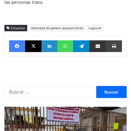
las personas trans.
Etiquetas
identidad de género autopercibida
Legisver
Facebook
X
LinkedIn
WhatsApp
Telegram
vía email
Impri
Buscar: