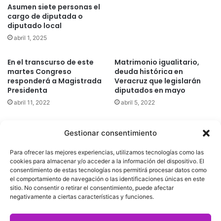
Asumen siete personas el
cargo de diputada o
diputado local
abril 1, 2025
En el transcurso de este
Matrimonio igualitario,
martes Congreso
deuda histórica en
responderá a Magistrada
Veracruz que legislarán
Presidenta
diputados en mayo
abril 11, 2022
abril 5, 2022
Gestionar consentimiento
Quatromedia Telecomunicaciones © Copyright 2025, Todos los
Para ofrecer las mejores experiencias, utilizamos tecnologías como las
derechos reservados
cookies para almacenar y/o acceder a la información del dispositivo. El
consentimiento de estas tecnologías nos permitirá procesar datos como
|
Aviso de Privacidad
|
Política de Cookies
|
Defensoría de la
el comportamiento de navegación o las identificaciones únicas en este
sitio. No consentir o retirar el consentimiento, puede afectar
Audiencia
|
negativamente a ciertas características y funciones.
Facebook
X
YouTube