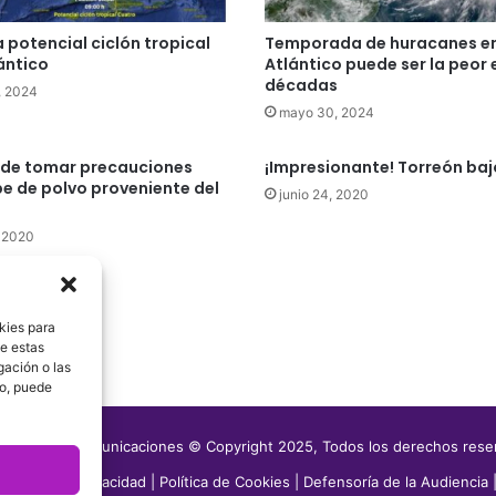
 potencial ciclón tropical
Temporada de huracanes en
lántico
Atlántico puede ser la peor 
décadas
, 2024
mayo 30, 2024
ide tomar precauciones
¡Impresionante! Torreón baj
e de polvo proveniente del
junio 24, 2020
, 2020
kies para
de estas
gación o las
to, puede
media Telecomunicaciones © Copyright 2025, Todos los derechos res
|
Aviso de Privacidad
|
Política de Cookies
|
Defensoría de la Audiencia