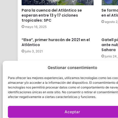
Para la cuenca del Atlántico se
Se forma
esperan entre 13 y 17 ciclones
en el At
tropicales: SPC
agosto 2
mayo 16, 2025
“Elsa”, primer huracán de 2021 en el
Gatell p
Atlántico
ante nub
Sahara
julio 3, 2021
junio 24
Gestionar consentimiento
Medirán condiciones de vida en el
Atlántico
Para ofrecer las mejores experiencias, utilizamos tecnologías como las coo
junio 19, 2019
almacenar y/o acceder a la información del dispositivo. El consentimiento 
tecnologías nos permitirá procesar datos como el comportamiento de nave
identificaciones únicas en este sitio. No consentir o retirar el consentimien
afectar negativamente a ciertas características y funciones.
Quatro
Aceptar