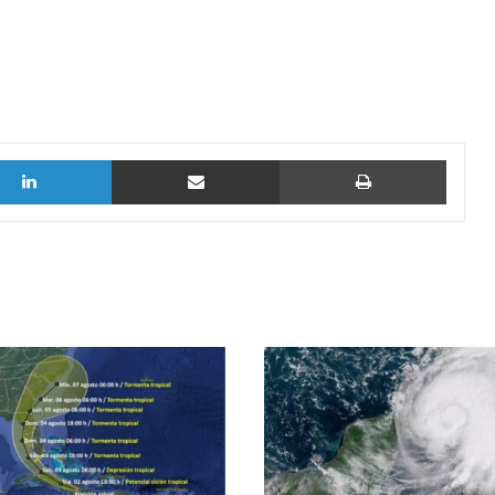
LinkedIn
vía email
Imprimi