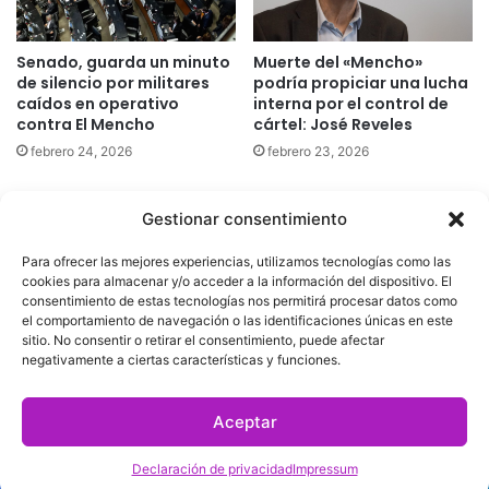
Senado, guarda un minuto
Muerte del «Mencho»
de silencio por militares
podría propiciar una lucha
caídos en operativo
interna por el control de
contra El Mencho
cártel: José Reveles
febrero 24, 2026
febrero 23, 2026
Gestionar consentimiento
Quatromedia Telecomunicaciones © Copyright 2025, Todos los
Para ofrecer las mejores experiencias, utilizamos tecnologías como las
derechos reservados
cookies para almacenar y/o acceder a la información del dispositivo. El
consentimiento de estas tecnologías nos permitirá procesar datos como
|
Aviso de Privacidad
|
Política de Cookies
|
Defensoría de la
el comportamiento de navegación o las identificaciones únicas en este
sitio. No consentir o retirar el consentimiento, puede afectar
Audiencia
|
negativamente a ciertas características y funciones.
Facebook
X
YouTube
Aceptar
Declaración de privacidad
Impressum