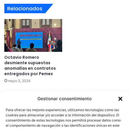
Relacionados
Octavio Romero
desmiente supuestas
anomalías en contratos
entregados por Pemex
mayo 3, 2024
Gestionar consentimiento
Quatromedia Telecomunicaciones © Copyright 2025, Todos los
Para ofrecer las mejores experiencias, utilizamos tecnologías como las
derechos reservados
cookies para almacenar y/o acceder a la información del dispositivo. El
consentimiento de estas tecnologías nos permitirá procesar datos como
|
Aviso de Privacidad
|
Política de Cookies
|
Defensoría de la
el comportamiento de navegación o las identificaciones únicas en este