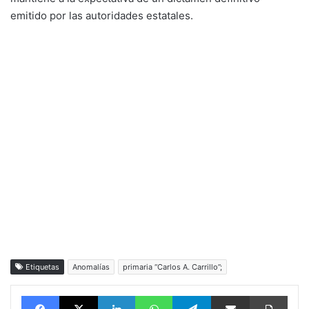
emitido por las autoridades estatales.
Etiquetas
Anomalías
primaria “Carlos A. Carrillo”;
Facebook
X
LinkedIn
WhatsApp
Telegram
vía email
Impri