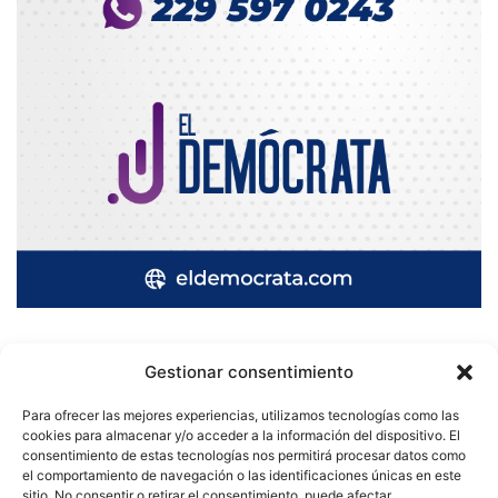
Gestionar consentimiento
Quatromedia Telecomunicaciones © Copyright 2025, Todos los
Para ofrecer las mejores experiencias, utilizamos tecnologías como las
derechos reservados
cookies para almacenar y/o acceder a la información del dispositivo. El
consentimiento de estas tecnologías nos permitirá procesar datos como
|
Aviso de Privacidad
|
Política de Cookies
|
Defensoría de la
el comportamiento de navegación o las identificaciones únicas en este
sitio. No consentir o retirar el consentimiento, puede afectar