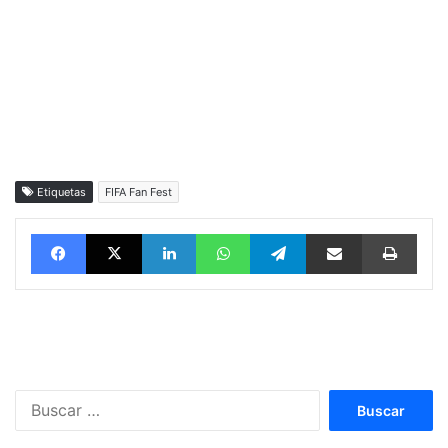
Etiquetas
FIFA Fan Fest
Facebook
X
LinkedIn
WhatsApp
Telegram
vía email
Impri
Buscar: