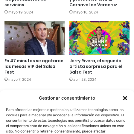
servicios
Carnaval de Veracruz
mayo 19, 2024
mayo 16, 2024
En 47 minutos se agotaron
Jerry Rivera, el segundo
las mesas VIP del Salsa
artista sorpresa para el
Fest
Salsa Fest
mayo 7, 2024
abril 23, 2024
Gestionar consentimiento
Quatromedia Telecomunicaciones © Copyright 2025, Todos los
Para ofrecer las mejores experiencias, utilizamos tecnologías como las
derechos reservados
cookies para almacenar y/o acceder a la información del dispositivo. El
consentimiento de estas tecnologías nos permitirá procesar datos como
|
Aviso de Privacidad
|
Política de Cookies
|
Defensoría de la
el comportamiento de navegación o las identificaciones únicas en este
sitio. No consentir o retirar el consentimiento, puede afectar
Audiencia
|