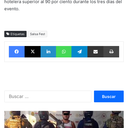
hotelera superior al 90 por ciento durante los tres días del
evento.
Etiquetas
Salsa Fest
Facebook
X
LinkedIn
WhatsApp
Telegram
vía email
Impri
Buscar: