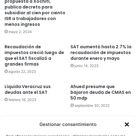
propuesta a Xóchitl,
publica decreto para
subsidiar al cien por ciento
ISR a trabajadores con
menos ingresos
mayo 2, 2024
Recaudación de
SAT aumentó hasta 2.7% la
impuestos creció luego de
recaudación de impuestos
que el SAT fiscalizó a
durante enero y mayo
grandes firmas
junio 14, 2023
agosto 22, 2023
Líquida Veracruz sus
Ahued presume que
deudas ante el SAT
bajaron deuda de CMAS en
50 mdp
febrero 16, 2023
septiembre 30, 2022
Gestionar consentimiento
Quatromedia Telecomunicaciones © Copyright 2025, Todos los