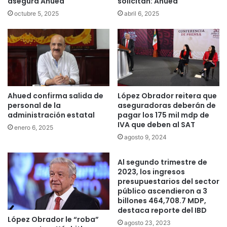
asegura Ahued
solicitan: Ahued
octubre 5, 2025
abril 6, 2025
Ahued confirma salida de
López Obrador reitera que
personal de la
aseguradoras deberán de
administración estatal
pagar los 175 mil mdp de
IVA que deben al SAT
enero 6, 2025
agosto 9, 2024
Al segundo trimestre de
2023, los ingresos
presupuestarios del sector
público ascendieron a 3
billones 464,708.7 MDP,
destaca reporte del IBD
López Obrador le “roba”
agosto 23, 2023