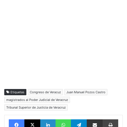
Etiquetas
Congreso de Veracuz
Juan Manuel Pozos Castro
magistrados al Poder Judicial de Veracruz
Tribunal Superior de Justicia de Veracruz
Facebook
X
LinkedIn
WhatsApp
Telegram
vía email
Impri