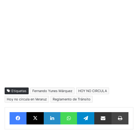
Etiquetas
Fernando Yunes Márquez
HOY NO CIRCULA
Hoy no circula en Veraruz
Reglamento de Tránsito
Facebook
X
LinkedIn
WhatsApp
Telegram
vía email
Impri