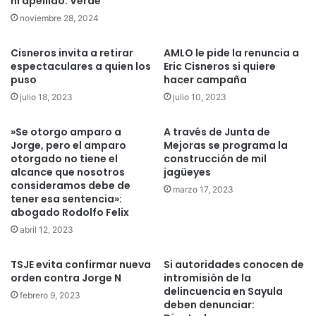
ni apellido: Verde
noviembre 28, 2024
Cisneros invita a retirar
AMLO le pide la renuncia a
espectaculares a quien los
Eric Cisneros si quiere
puso
hacer campaña
julio 18, 2023
julio 10, 2023
»Se otorgo amparo a
A través de Junta de
Jorge, pero el amparo
Mejoras se programa la
otorgado no tiene el
construcción de mil
alcance que nosotros
jagüeyes
consideramos debe de
marzo 17, 2023
tener esa sentencia»:
abogado Rodolfo Felix
abril 12, 2023
TSJE evita confirmar nueva
Si autoridades conocen de
orden contra Jorge N
intromisión de la
delincuencia en Sayula
febrero 9, 2023
deben denunciar: