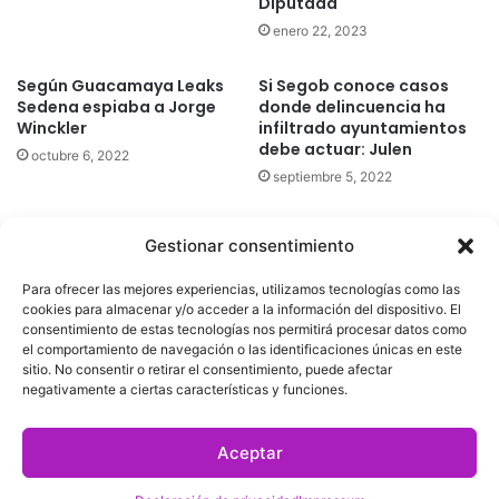
Diputada
enero 22, 2023
Según Guacamaya Leaks
Si Segob conoce casos
Sedena espiaba a Jorge
donde delincuencia ha
Winckler
infiltrado ayuntamientos
debe actuar: Julen
octubre 6, 2022
septiembre 5, 2022
Gestionar consentimiento
Quatromedia Telecomunicaciones © Copyright 2025, Todos los
Para ofrecer las mejores experiencias, utilizamos tecnologías como las
derechos reservados
cookies para almacenar y/o acceder a la información del dispositivo. El
consentimiento de estas tecnologías nos permitirá procesar datos como
|
Aviso de Privacidad
|
Política de Cookies
|
Defensoría de la
el comportamiento de navegación o las identificaciones únicas en este
sitio. No consentir o retirar el consentimiento, puede afectar
Audiencia
|
negativamente a ciertas características y funciones.
Facebook
X
YouTube
Aceptar