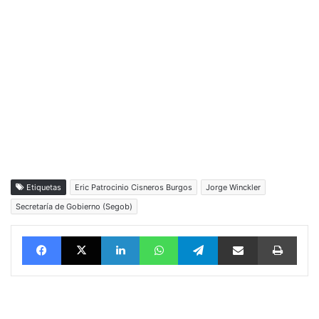
Etiquetas
Eric Patrocinio Cisneros Burgos
Jorge Winckler
Secretaría de Gobierno (Segob)
Facebook
X
LinkedIn
WhatsApp
Telegram
vía email
Impri