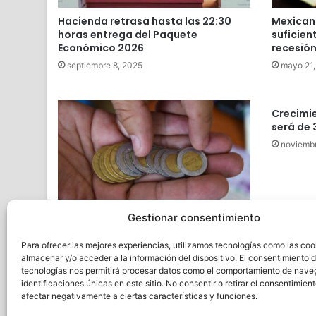
Hacienda retrasa hasta las 22:30
Mexican
horas entrega del Paquete
suficien
Económico 2026
recesión
septiembre 8, 2025
mayo 21,
Crecimi
será de 
noviembr
Gestionar consentimiento
Cambios en la moneda mexicana de
1, 2 y 5 pesos
Para ofrecer las mejores experiencias, utilizamos tecnologías como las coo
julio 16, 2024
almacenar y/o acceder a la información del dispositivo. El consentimiento 
tecnologías nos permitirá procesar datos como el comportamiento de nave
identificaciones únicas en este sitio. No consentir o retirar el consentimien
afectar negativamente a ciertas características y funciones.