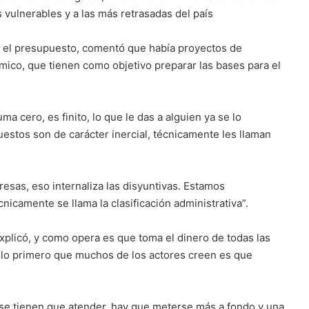
s vulnerables y a las más retrasadas del país
n el presupuesto, comentó que había proyectos de
mico, que tienen como objetivo preparar las bases para el
a cero, es finito, lo que le das a alguien ya se lo
uestos son de carácter inercial, técnicamente les llaman
esas, eso internaliza las disyuntivas. Estamos
icamente se llama la clasificación administrativa”.
explicó, y como opera es que toma el dinero de todas las
o lo primero que muchos de los actores creen es que
 se tienen que atender, hay que meterse más a fondo y una