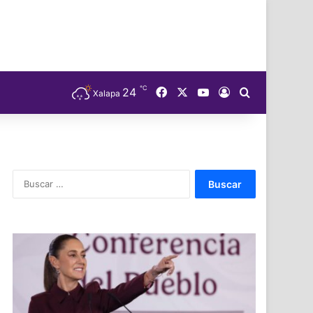
℃
Facebook
X
YouTube
24
Acceso
Buscar
Xalapa
Buscar: