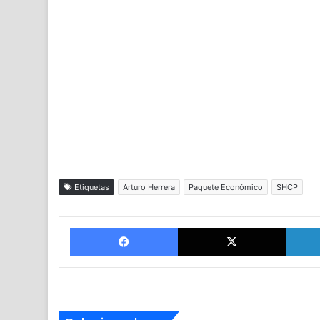
Etiquetas
Arturo Herrera
Paquete Económico
SHCP
Facebook
X