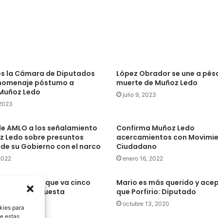
es la Cámara de Diputados
López Obrador se une a pé
 homenaje póstumo a
muerte de Muñoz Ledo
 Muñoz Ledo
julio 9, 2023
 2023
e AMLO a los señalamiento
Confirma Muñoz Ledo
z Ledo sobre presuntos
acercamientos con Movimi
 de su Gobierno con el narco
Ciudadano
 2022
enero 16, 2022
 Muñoz Ledo que va cinco
Mario es más querido y ace
rriba en encuesta
que Porfirio: Diputado
22, 2020
octubre 13, 2020
kies para
de estas