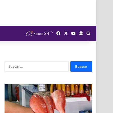
℃
Facebook
X
YouTube
24
Acceso
Buscar
Xalapa
Buscar: