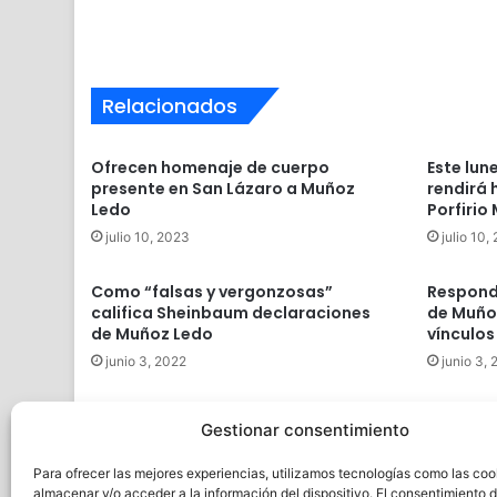
Relacionados
Ofrecen homenaje de cuerpo
Este lun
presente en San Lázaro a Muñoz
rendirá
Ledo
Porfirio
julio 10, 2023
julio 10,
Como “falsas y vergonzosas”
Respond
califica Sheinbaum declaraciones
de Muño
de Muñoz Ledo
vínculos
junio 3, 2022
junio 3,
Muñoz Ledo visita a Monreal en el
Asegura
Gestionar consentimiento
Senado, reitera diferencia con
puntos a
política migratoria
octubre 
Para ofrecer las mejores experiencias, utilizamos tecnologías como las coo
septiembre 9, 2021
almacenar y/o acceder a la información del dispositivo. El consentimiento 