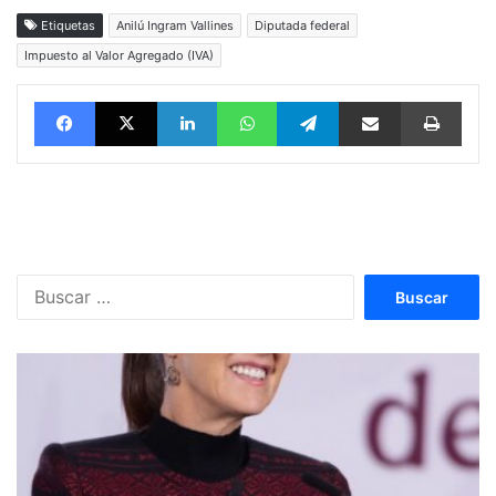
Etiquetas
Anilú Ingram Vallines
Diputada federal
Impuesto al Valor Agregado (IVA)
Facebook
X
LinkedIn
WhatsApp
Telegram
vía email
Impri
Buscar: