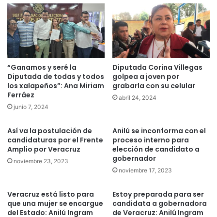
“Ganamos y seré la
Diputada Corina Villegas
Diputada de todas y todos
golpea a joven por
los xalapeños”: Ana Miriam
grabarla con su celular
Ferráez
abril 24, 2024
junio 7, 2024
Así va la postulación de
Anilú se inconforma con el
candidaturas por el Frente
proceso interno para
Amplio por Veracruz
elección de candidato a
gobernador
noviembre 23, 2023
noviembre 17, 2023
Veracruz está listo para
Estoy preparada para ser
que una mujer se encargue
candidata a gobernadora
del Estado: Anilú Ingram
de Veracruz: Anilú Ingram