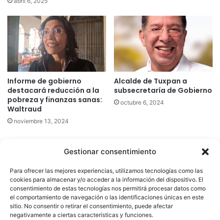
abril 6, 2025
Informe de gobierno
Alcalde de Tuxpan a
destacará reducción a la
subsecretaría de Gobierno
pobreza y finanzas sanas:
octubre 6, 2024
Waltraud
noviembre 13, 2024
Gestionar consentimiento
Quatromedia Telecomunicaciones © Copyright 2025, Todos los
Para ofrecer las mejores experiencias, utilizamos tecnologías como las
derechos reservados
cookies para almacenar y/o acceder a la información del dispositivo. El
consentimiento de estas tecnologías nos permitirá procesar datos como
|
Aviso de Privacidad
|
Política de Cookies
|
Defensoría de la
el comportamiento de navegación o las identificaciones únicas en este
sitio. No consentir o retirar el consentimiento, puede afectar
Audiencia
|
negativamente a ciertas características y funciones.