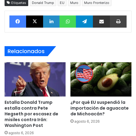
Etiquetas
Donald Trump
EU
Muro
Muro Fronterizo
Facebook
X
LinkedIn
WhatsApp
Telegram
vía email
Impri
Relacionados
Estalla Donald Trump
¿Por qué EU suspendió la
estalla contra Pete
importación de aguacate
Hegseth por escasez de
de Michoacán?
misiles contra Irán:
agosto 6, 2026
Washington Post
agosto 6, 2026