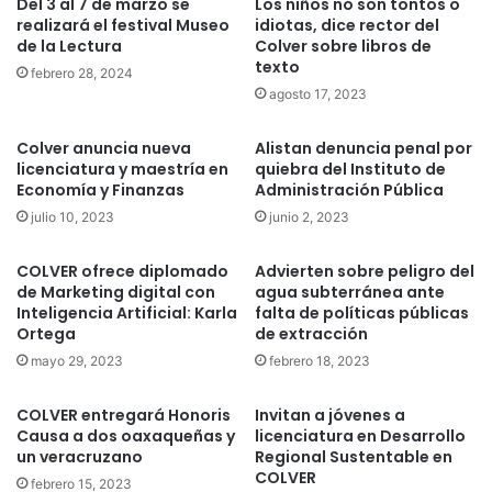
Del 3 al 7 de marzo se
Los niños no son tontos o
realizará el festival Museo
idiotas, dice rector del
de la Lectura
Colver sobre libros de
texto
febrero 28, 2024
agosto 17, 2023
Colver anuncia nueva
Alistan denuncia penal por
licenciatura y maestría en
quiebra del Instituto de
Economía y Finanzas
Administración Pública
julio 10, 2023
junio 2, 2023
COLVER ofrece diplomado
Advierten sobre peligro del
de Marketing digital con
agua subterránea ante
Inteligencia Artificial: Karla
falta de políticas públicas
Ortega
de extracción
mayo 29, 2023
febrero 18, 2023
COLVER entregará Honoris
Invitan a jóvenes a
Causa a dos oaxaqueñas y
licenciatura en Desarrollo
un veracruzano
Regional Sustentable en
COLVER
febrero 15, 2023