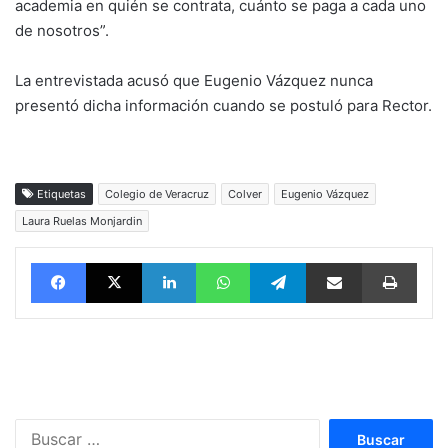
academia en quién se contrata, cuánto se paga a cada uno
de nosotros”.
La entrevistada acusó que Eugenio Vázquez nunca
presentó dicha información cuando se postuló para Rector.
Etiquetas
Colegio de Veracruz
Colver
Eugenio Vázquez
Laura Ruelas Monjardin
Facebook
X
LinkedIn
WhatsApp
Telegram
vía email
Impri
Buscar: