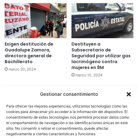
Exigen destitución de
Destituyen a
Guadalupe Zamora,
Subsecretario de
directora general de
Seguridad por utilizar gas
Bachillerato
lacrimógeno contra
mujeres en 8M
marzo 20, 2024
marzo 10, 2024
Gestionar consentimiento
Quatromedia Telecomunicaciones © Copyright 2025, Todos los
Para ofrecer las mejores experiencias, utilizamos tecnologías como las
derechos reservados
cookies para almacenar y/o acceder a la información del dispositivo. El
consentimiento de estas tecnologías nos permitirá procesar datos como
|
Aviso de Privacidad
|
Política de Cookies
|
Defensoría de la
el comportamiento de navegación o las identificaciones únicas en este
sitio. No consentir o retirar el consentimiento, puede afectar
Audiencia
|
negativamente a ciertas características y funciones.