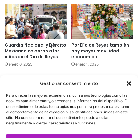
Guardia Nacional y Ejército
Por Día de Reyes también
Mexicano celebran a los
hay mayor movilidad
niños en el Día de Reyes
económica
enero 6, 2025
enero 1, 2025
Gestionar consentimiento
Quatromedia Telecomunicaciones © Copyright 2025, Todos los
Para ofrecer las mejores experiencias, utilizamos tecnologías como las
derechos reservados
cookies para almacenar y/o acceder a la información del dispositivo. El
consentimiento de estas tecnologías nos permitirá procesar datos como
|
Aviso de Privacidad
|
Política de Cookies
|
Defensoría de la
el comportamiento de navegación o las identificaciones únicas en este
sitio. No consentir o retirar el consentimiento, puede afectar
Audiencia
|
negativamente a ciertas características y funciones.
Facebook
X
YouTube