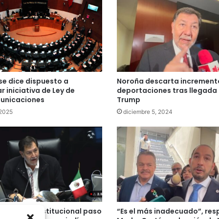
e dice dispuesto a
Noroña descarta increment
r iniciativa de Ley de
deportaciones tras llegada
unicaciones
Trump
 2025
diciembre 5, 2024
declara constitucional paso
“Es el más inadecuado”, re