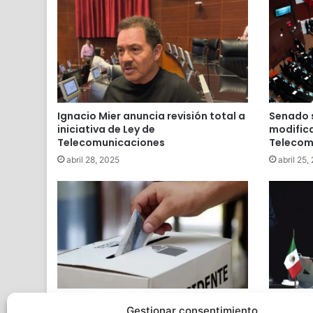
Ignacio Mier anuncia revisión total a
Senado s
iniciativa de Ley de
modifica
Telecomunicaciones
Telecom
abril 28, 2025
abril 25,
OPLE deberá considerar cambiar de
Senado 
Gestionar consentimiento