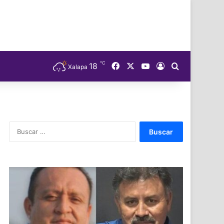
℃
Facebook
X
YouTube
18
Acceso
Buscar
Xalapa
Buscar: