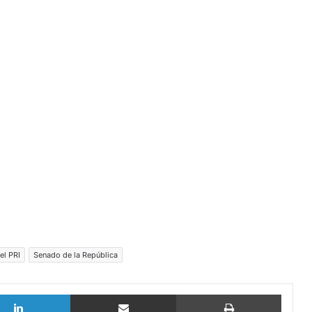
el PRI
Senado de la República
LinkedIn
vía email
Imprimi