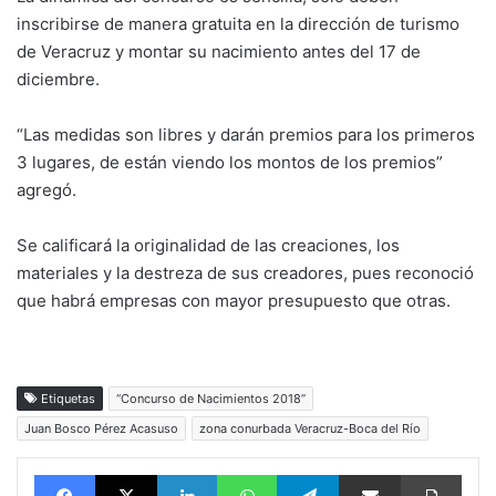
inscribirse de manera gratuita en la dirección de turismo
de Veracruz y montar su nacimiento antes del 17 de
diciembre.
“Las medidas son libres y darán premios para los primeros
3 lugares, de están viendo los montos de los premios”
agregó.
Se calificará la originalidad de las creaciones, los
materiales y la destreza de sus creadores, pues reconoció
que habrá empresas con mayor presupuesto que otras.
Etiquetas
“Concurso de Nacimientos 2018”
Juan Bosco Pérez Acasuso
zona conurbada Veracruz-Boca del Río
Facebook
X
LinkedIn
WhatsApp
Telegram
vía email
Impri