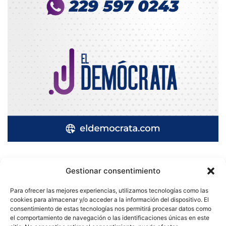
Gestionar consentimiento
Quatromedia Telecomunicaciones © Copyright 2025, Todos los
Para ofrecer las mejores experiencias, utilizamos tecnologías como las
derechos reservados
cookies para almacenar y/o acceder a la información del dispositivo. El
consentimiento de estas tecnologías nos permitirá procesar datos como
|
Aviso de Privacidad
|
Política de Cookies
|
Defensoría de la
el comportamiento de navegación o las identificaciones únicas en este