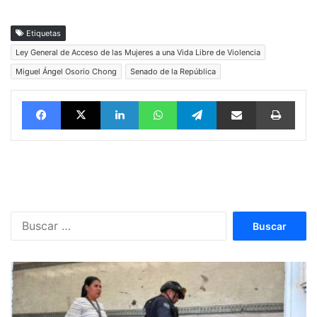
Etiquetas
Ley General de Acceso de las Mujeres a una Vida Libre de Violencia
Miguel Ángel Osorio Chong
Senado de la República
Facebook
X
LinkedIn
WhatsApp
Telegram
vía email
Impri
Buscar: