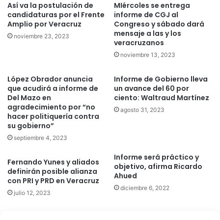
Así va la postulación de
MIércoles se entrega
candidaturas por el Frente
informe de CGJ al
Amplio por Veracruz
Congreso y sábado dará
mensaje a las y los
noviembre 23, 2023
veracruzanos
noviembre 13, 2023
López Obrador anuncia
Informe de Gobierno lleva
que acudirá a informe de
un avance del 60 por
Del Mazo en
ciento: Waltraud Martínez
agradecimiento por “no
agosto 31, 2023
hacer politiquería contra
su gobierno”
septiembre 4, 2023
Informe será práctico y
Fernando Yunes y aliados
objetivo, afirma Ricardo
definirán posible alianza
Ahued
con PRI y PRD en Veracruz
diciembre 6, 2022
julio 12, 2023