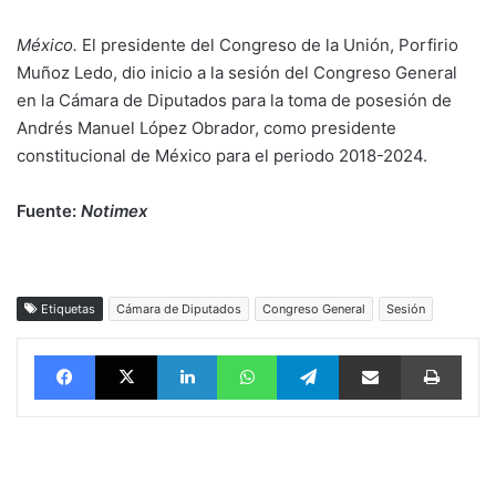
México.
El presidente del Congreso de la Unión, Porfirio
Muñoz Ledo, dio inicio a la sesión del Congreso General
en la Cámara de Diputados para la toma de posesión de
Andrés Manuel López Obrador, como presidente
constitucional de México para el periodo 2018-2024.
Fuente:
Notimex
Etiquetas
Cámara de Diputados
Congreso General
Sesión
Facebook
X
LinkedIn
WhatsApp
Telegram
vía email
Impri