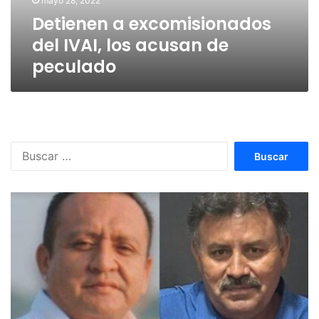
mayo 28, 2022
peculado
Detienen a excomisionados
del IVAI, los acusan de
peculado
Buscar: