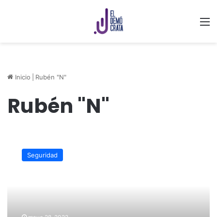
M
Inicio
|
Rubén "N"
Rubén "N"
Detienen
a
Seguridad
excomisionados
del
IVAI,
los
acusan
de