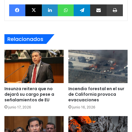
Facebook
X
LinkedIn
WhatsApp
Telegram
vía email
Impri
Relacionados
Insunza reitera que no
Incendio forestal en el sur
dejará su cargo pese a
de California provoca
señalamientos de EU
evacuaciones
junio 17, 2026
junio 16, 2026