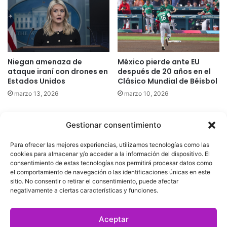
Niegan amenaza de
México pierde ante EU
ataque iraní con drones en
después de 20 años en el
Estados Unidos
Clásico Mundial de Béisbol
marzo 13, 2026
marzo 10, 2026
Gestionar consentimiento
Quatromedia Telecomunicaciones © Copyright 2025, Todos los
Para ofrecer las mejores experiencias, utilizamos tecnologías como las
derechos reservados
cookies para almacenar y/o acceder a la información del dispositivo. El
consentimiento de estas tecnologías nos permitirá procesar datos como
|
Aviso de Privacidad
|
Política de Cookies
|
Defensoría de la
el comportamiento de navegación o las identificaciones únicas en este
sitio. No consentir o retirar el consentimiento, puede afectar
Audiencia
|
negativamente a ciertas características y funciones.
Facebook
X
YouTube
Aceptar