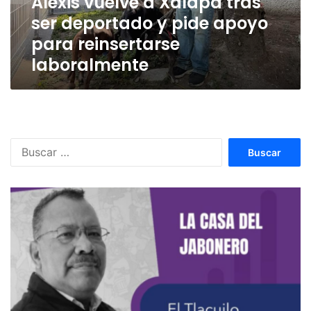
Alexis vuelve a Xalapa tras
pide
ser deportado y pide apoyo
apoyo
para
para reinsertarse
reinsertarse
laboralmente
laboralmente
Buscar: