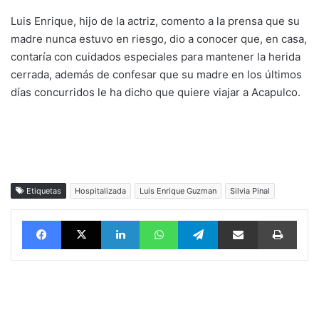
Luis Enrique, hijo de la actriz, comento a la prensa que su
madre nunca estuvo en riesgo, dio a conocer que, en casa,
contaría con cuidados especiales para mantener la herida
cerrada, además de confesar que su madre en los últimos
días concurridos le ha dicho que quiere viajar a Acapulco.
Etiquetas
Hospitalizada
Luis Enrique Guzman
Silvia Pinal
Facebook
X
LinkedIn
WhatsApp
Telegram
vía email
Impri