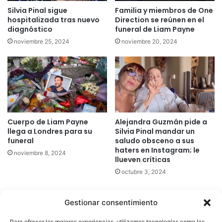
Silvia Pinal sigue
Familia y miembros de One
hospitalizada tras nuevo
Direction se reúnen en el
diagnóstico
funeral de Liam Payne
noviembre 25, 2024
noviembre 20, 2024
Cuerpo de Liam Payne
Alejandra Guzmán pide a
llega a Londres para su
Silvia Pinal mandar un
funeral
saludo obsceno a sus
haters en Instagram; le
noviembre 8, 2024
llueven críticas
octubre 3, 2024
Gestionar consentimiento
Quatromedia Telecomunicaciones © Copyright 2025, Todos los
Para ofrecer las mejores experiencias, utilizamos tecnologías como las