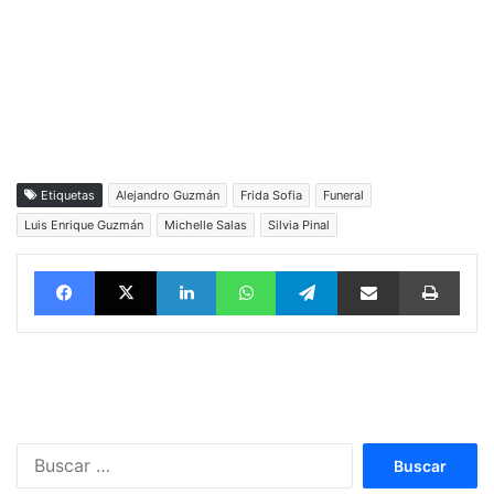
Etiquetas
Alejandro Guzmán
Frida Sofia
Funeral
Luis Enrique Guzmán
Michelle Salas
Silvia Pinal
Facebook
X
LinkedIn
WhatsApp
Telegram
vía email
Impri
Buscar: